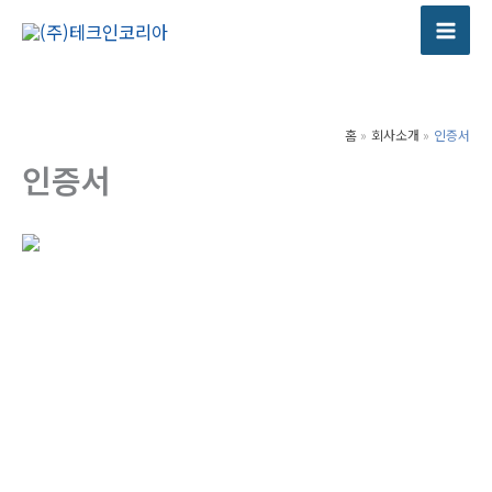
콘
텐
츠
로
건
홈
회사소개
인증서
너
인증서
뛰
기